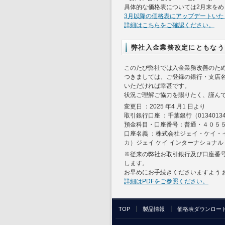
具体的な価格表については2月末をめ
3月以降の価格表にアップデートい
詳細はこちらをご確認ください。
弊社入金業務改定にともなう
このたび弊社では入金業務改善のため、
つきましては、ご登録の銀行・支店
いただければ幸甚です。
状況ご理解ご協力を賜りたく、謹ん
変更日 ：2025 年4 月1 日より
取引銀行口座 ：千葉銀行（01340134
預金科目・口座番号：普通・４０５
口座名義 ：株式会社ジェイ・ケイ・
カ）ジェイ ケイ インターナショナル
※従来の弊社お取引銀行及び口座番号
します。
お早めにお手続きくださいますよう 
詳細はPDFをご参照ください。
TOP
製品情報
価格表ダウンロー