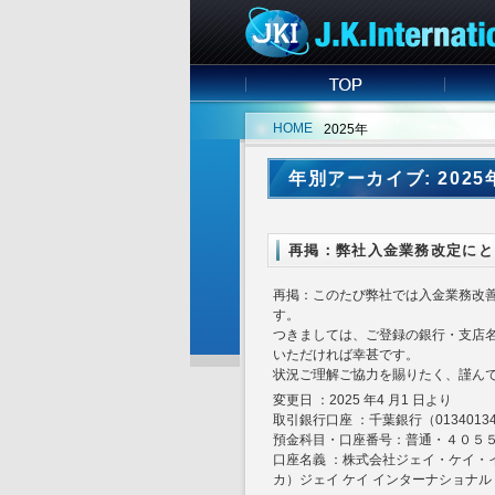
HOME
2025年
年別アーカイブ: 2025
再掲：弊社入金業務改定にと
再掲：このたび弊社では入金業務改善の
す。
つきましては、ご登録の銀行・支店
いただければ幸甚です。
状況ご理解ご協力を賜りたく、謹ん
変更日 ：2025 年4 月1 日より
取引銀行口座 ：千葉銀行（01340134
預金科目・口座番号：普通・４０５
口座名義 ：株式会社ジェイ・ケイ・
カ）ジェイ ケイ インターナショナル