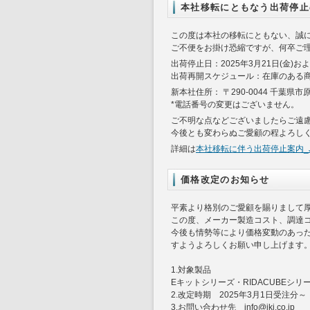
本社移転にともなう出荷停止
この度は本社の移転にともない、誠
ご不便をお掛け恐縮ですが、何卒ご
出荷停止日：2025年3月21日(金)およ
出荷再開スケジュール：在庫のある商
新本社住所： 〒290-0044 千葉県市原
*電話番号の変更はございません。
ご不明な点などございましたらご遠
今後とも変わらぬご愛顧の程よろし
詳細は
本社移転に伴う出荷停止案内_J
価格改定のお知らせ
平素より格別のご愛顧を賜りまして
この度、メーカー製造コスト、調達
今後も情勢等により価格変動のあっ
すようよろしくお願い申し上げます
1.対象製品
Eキットシリーズ・RIDACUBEシリーズ
2.改定時期 2025年3月1日受注分
3.お問い合わせ先 info@jki.co.jp