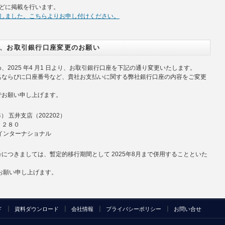
どに掲載を行います。
たしました。こちらよりお申し付けください。
、お取引銀行口座変更のお願い
2025 年4 月1 日より、お取引銀行口座を下記の通り変更いたします。
名ならびに口座番号など、貴社お支払いに関する弊社銀行口座の内容をご変更
でお願い申し上げます。
） 五井支店（202202）
５２８０
インターナショナル
につきましては、暫定的移行期間として 2025年8月まで併用することといた
お願い申し上げます。
ド
資料ダウンロード
会社情報
プライバシーポリシー
お問い合せ