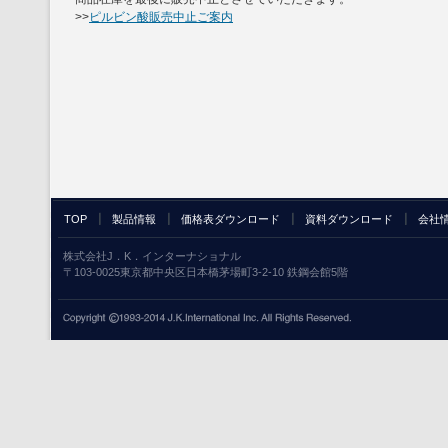
>>
ピルビン酸販売中止ご案内
TOP
製品情報
価格表ダウンロード
資料ダウンロード
会社
株式会社J．K．インターナショナル
〒103-0025東京都中央区日本橋茅場町3-2-10 鉄鋼会館5階