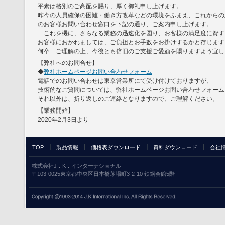
平素は格別のご高配を賜り、厚く御礼申し上げます。
昨今の人員確保の困難・働き方改革などの環境をふまえ、これからの
のお客様お問い合わせ窓口を下記の通り、ご案内申し上げます。
これを機に、さらなる業務の迅速化を図り、お客様の満足度に資す
お客様におかれましては、ご負担とお手数をお掛けするかと存じます
何卒 ご理解の上、今後とも倍旧のご支援ご愛顧を賜りますよう宜し
【弊社へのお問合せ】
◆
弊社ホームページお問い合わせフォーム
電話でのお問い合わせは東京営業所にて受け付けておりますが、
技術的なご質問については、弊社ホームページお問い合わせフォーム
それ以外は、折り返しのご連絡となりますので、ご理解ください。
【業務開始】
2020年2月3日より
TOP
製品情報
価格表ダウンロード
資料ダウンロード
会社
株式会社J．K．インターナショナル
〒103-0025東京都中央区日本橋茅場町3-2-10 鉄鋼会館5階