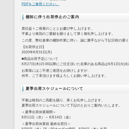
PDFをご参照ください。
棚卸に伴う出荷停止のご案内
貴社益々ご発展のこととお慶び申し上げます。
平素より格別のご愛顧を賜りまして厚く御礼申し上げます。
この度、弊社倉庫の棚卸作業に伴い、誠に勝手ながら下記日程の通り
【出荷停止日】
2020年8月31日(月)
■商品出荷予定について
8月27日(木)15:00以降にご注文頂いた在庫のある商品は9月1日(火
お客様にはご不便ご迷惑をお掛けしますが、
何卒、ご了承頂けます様よろしくお願い申し上げます。
夏季出荷スケジュールについて
平素は格別のご高配を賜り、厚くお礼申し上げます。
夏季出荷スケジュールについて下記のとおりご案内いたします。
＜夏季出荷休業期間＞
8月11日（水）～ 8月14日（金）
＜夏季出荷休業前 最終出荷日＞