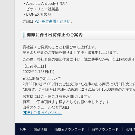
・Absolute Antibody 社製品
・ビオメリュー社製品
・LIONEX 社製品
詳細は
PDFをご参照ください
。
棚卸に伴う出荷停止のご案内
貴社益々ご発展のこととお慶び申し上げます。
平素より格別のご愛顧を賜りまして厚く御礼申し上げます。
この度、弊社倉庫の棚卸作業に伴い、誠に勝手ながら下記日程の通り
【出荷停止日】
2022年2月28日(月)
■商品出荷予定について
2月22日(火)15:00以降にご注文頂いた在庫のある商品は3月1日(火
*北海道、九州または沖縄への配送は2月21日(月)15:00以降のご注文
お客様にはご不便ご迷惑をお掛けしますが、
何卒、ご了承頂けます様よろしくお願い申し上げます。
出荷スケジュールなど詳細は
PDFをご参照ください。
TOP
製品情報
価格表ダウンロード
資料ダウンロード
会社