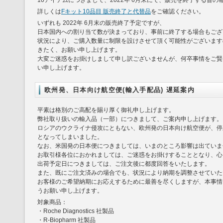
10アイテムにつきまして、2022年 6月末にて、販売を終了する旨
詳しくは
Fキット10品目 販売終了と代替品
をご確認ください。
いずれも 2022年 6月末の販売終了予定ですが、
日本国内への割り当て数が決まっており、事前に終了する場合もござ
状況により、ご購入数量に制限を設けさせて頂く可能性がございます
きたく、お願い申し上げます。
大変ご迷惑をお掛けしまして申し訳ございませんが、何卒事情をご賢
い申し上げます。
欧州発、日本向け航空便(輸入手配品) 遅延案内
平素は格別のご高配を賜り厚く御礼申し上げます。
弊社取り扱いの輸入品（一部）につきまして、ご案内申し上げます。
ロシアのウクライナ侵攻にともない、欧州発の日本向け航空便が、停
となってしまいました。
なお、米国発の日本便につきましては、いまのところ影響は出ていま
お取引様各位におかれましては、ご迷惑をお掛けすることとなり、心
出荷予定日につきましては、ご注文後に都度回答をいたします。
また、既にご注文済みの場合でも、状況により納期を調整させていた
お客様のご希望納期にお応えするために最善を尽くしますが、本事情
うお願い申し上げます。
対象商品：
・Roche Diagnostics 社製品
・R-Biopharm 社製品