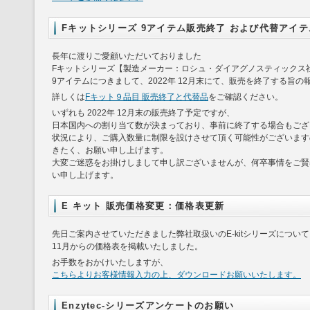
Fキットシリーズ 9アイテム販売終了 および代替アイ
長年に渡りご愛顧いただいておりました
Fキットシリーズ【製造メーカー：ロシュ・ダイアグノスティックス
9アイテムにつきまして、2022年 12月末にて、販売を終了する旨
詳しくは
Fキット９品目 販売終了と代替品
をご確認ください。
いずれも 2022年 12月末の販売終了予定ですが、
日本国内への割り当て数が決まっており、事前に終了する場合もござ
状況により、ご購入数量に制限を設けさせて頂く可能性がございます
きたく、お願い申し上げます。
大変ご迷惑をお掛けしまして申し訳ございませんが、何卒事情をご賢
い申し上げます。
E キット 販売価格変更：価格表更新
先日ご案内させていただきました弊社取扱いのE-kitシリーズについ
11月からの価格表を掲載いたしました。
お手数をおかけいたしますが、
こちらよりお客様情報入力の上、ダウンロードお願いいたします。
Enzytec-シリーズアンケートのお願い