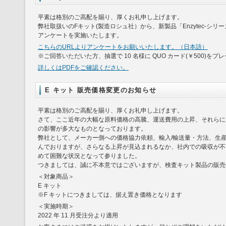
平素は格別のご高配を賜り、厚くお礼申し上げます。
弊社取扱いのFキット(製造ロシュ社）から、新製品「Enzytec-シ
アンケートを実施いたします。
こちらのURLよりアンケートをお願いいたします。（日本語）
※ご回答いただいた方、抽選で 10 名様に QUO カード(￥500)を
詳しくはPDFをご確認ください。
E キット 販売価格変更のお知らせ
平素は格別のご高配を賜り、厚くお礼申し上げます。
さて、ここ近年の大幅な原料価格の高騰、運送費用の上昇、それらに
の影響が多大なものとなっております。
弊社として、メーカー側への価格協力依頼、輸入/輸送量・方法、生
んでおりますが、さらなる上昇が見込まれるなか、社内での吸収が不
めて困難な状況となって参りました。
つきましては、誠に不本意ではございますが、検査キット製品の販売
＜対象商品＞
E キット
※F キットにつきましては、据え置き価格となります
＜実施時期＞
2022 年 11 月受注分より適用