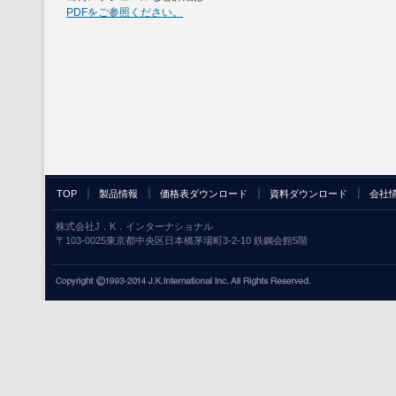
PDFをご参照ください。
TOP
製品情報
価格表ダウンロード
資料ダウンロード
会社
株式会社J．K．インターナショナル
〒103-0025東京都中央区日本橋茅場町3-2-10 鉄鋼会館5階