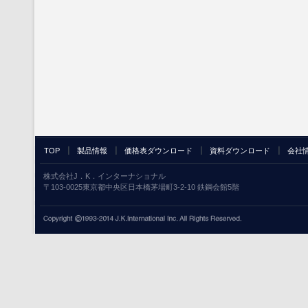
TOP
製品情報
価格表ダウンロード
資料ダウンロード
会社
株式会社J．K．インターナショナル
〒103-0025東京都中央区日本橋茅場町3-2-10 鉄鋼会館5階