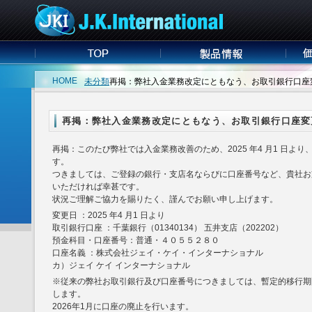
HOME
未分類
再掲：弊社入金業務改定にともなう、お取引銀行口座
再掲：弊社入金業務改定にともなう、お取引銀行口座変
再掲：このたび弊社では入金業務改善のため、2025 年4 月1 日よ
す。
つきましては、ご登録の銀行・支店名ならびに口座番号など、貴社お
いただければ幸甚です。
状況ご理解ご協力を賜りたく、謹んでお願い申し上げます。
変更日 ：2025 年4 月1 日より
取引銀行口座 ：千葉銀行（01340134） 五井支店（202202）
預金科目・口座番号：普通・４０５５２８０
口座名義 ：株式会社ジェイ・ケイ・インターナショナル
カ）ジェイ ケイ インターナショナル
※従来の弊社お取引銀行及び口座番号につきましては、暫定的移行期間
します。
2026年1月に口座の廃止を行います。