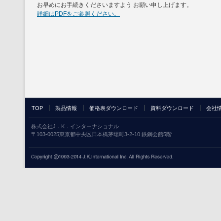
お早めにお手続きくださいますよう お願い申し上げます。
詳細はPDFをご参照ください。
TOP
製品情報
価格表ダウンロード
資料ダウンロード
会社
株式会社J．K．インターナショナル
〒103-0025東京都中央区日本橋茅場町3-2-10 鉄鋼会館5階