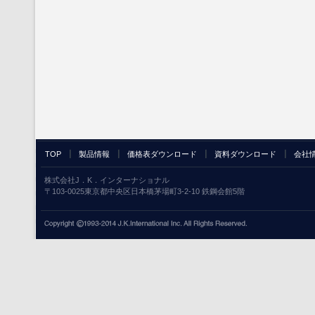
TOP
製品情報
価格表ダウンロード
資料ダウンロード
会社
株式会社J．K．インターナショナル
〒103-0025東京都中央区日本橋茅場町3-2-10 鉄鋼会館5階