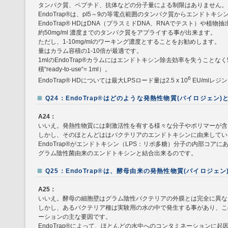
タンパク質、ペプチド、抗体などの分子量による制限はありません。
EndoTrap®は、pI5～9の等電点範囲のタンパク質からエンドトキ
EndoTrap® HDはDNA（プラスミドDNA、RNAでテスト）や植
約50mg/ml 濃度までのタンパク質をアプライする事が出来ます。
ただし、1-10mg/mlのワーキング濃度とすることをお勧めします。
量はカラム容積の1-10倍が最適です。
1mlのEndoTrap®カラムにはエンドトキシン除去効率を失うことな
積“ready-to-use“= 1ml）。
6
EndoTrap® HDについては最大LPSロード量は2.5 x 10
EU/mlレジ
Q24：EndoTrap®はどのような発熱性物質(パイロジェン
A24：
いいえ。発熱性物質には刺激活性を有する様々な分子やポリマーが含
しかし、そのほとんどははバクテリアのエンドトキシンに由来してい
EndoTrap®がエンドトキシン（LPS：リポ多糖）分子の内部コア
グラム陰性菌由来のエンドトキシンと結合出来るのです。
Q25：EndoTrap®は、酵母由来の発熱性物質(パイロジェ
A25：
いいえ。酵母の細胞壁はグラム陰性バクテリアの外膜とは完全に異な
しかし、あるバクテリア種は実験用の水の中で発生する事があり、こ
ーションの主な要因です。
EndoTrap®によって、ほとんどの水中へのコンタミネーションに起