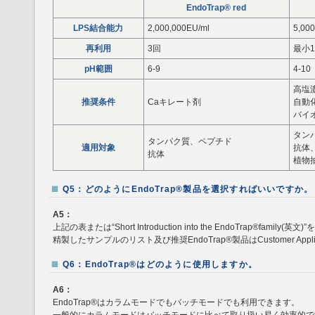
EndoTrap® red
LPS結合能力
2,000,000EU/ml
5,00
再利用
3回
最小1
pH範囲
6-9
4-10
高塩濃
推奨条件
Caキレート剤
自動
バイ
タン
タンパク質、ペプチド
適用対象
抗体、
抗体
植物
Q5：どのようにEndoTrap®製品を選択すればいいですか。
A5：
上記の表または“Short Introduction into the EndoTrap®family
精製したサンプルのリスト及び推奨EndoTrap®製品はCustomer Applic
Q6：EndoTrap®はどのように使用しますか。
A6：
EndoTrap®はカラムモードでもバッチモードでも利用できます。