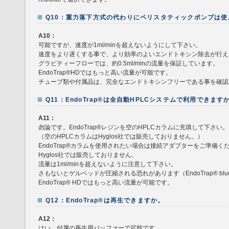
Q10：重力落下方式の代わりにペリスタティックポンプは
A10：
可能ですが、速度が1ml/minを超えないようにして下さい。
速度をより遅くする事で、より効率のよいエンドトキシン除去が行え
グラビティーフローでは、約0.5ml/minの流量を保証しています。
EndoTrap®HDではもっと高い流量が可能です。
チューブ類や付属品は、完全なエンドトキシンフリーである事を確認
Q11：EndoTrap®は全自動HPLCシステムで利用できます
A11：
勿論です。EndoTrap®レジンを空のHPLCカラムに充填して下さい。
（空のHPLCカラムはHyglos社では販売しておりません。）
EndoTrap®カラムを使用されたい場合は接続アダプターをご準備く
Hyglos社では販売しておりません。
流量は1ml/minを超えないように注意して下さい。
さもないとゲルベッドが圧縮される恐れがあります（EndoTrap® blue
EndoTrap® HDではもっと高い流量が可能です。
Q12：EndoTrap®は再生できますか。
A12：
はい。付属の再生用バッファーで可能です。