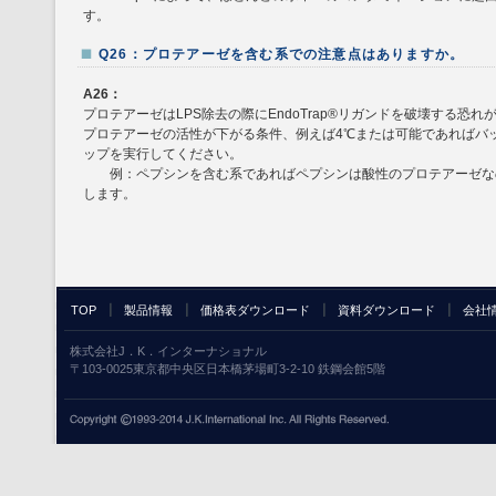
す。
Q26：プロテアーゼを含む系での注意点はありますか。
A26：
プロテアーゼはLPS除去の際にEndoTrap®リガンドを破壊する恐れ
プロテアーゼの活性が下がる条件、例えば4℃または可能であればバ
ップを実行してください。
例：ペプシンを含む系であればペプシンは酸性のプロテアーゼなの
します。
TOP
製品情報
価格表ダウンロード
資料ダウンロード
会社
株式会社J．K．インターナショナル
〒103-0025東京都中央区日本橋茅場町3-2-10 鉄鋼会館5階