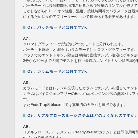
一般的にカラムモードはバッチモードに比べて取り扱い易く効率的で
バッチモードは接触時間を増加させるため少容量のサンプルが導入で
しかしながらpH、イオン強度、温度、接触時間等のパラメータは最
にするため個々のアプリーケーションで最適化する必要があります。
Q7：バッチモードとは何ですか。
A7：
クロマトグラフィーは伝統的に2つのモードに分けられます。
バッチ（不連続）と連続（カラムモード）クロマトグラフィーです。
バッチでのエンドトキシン除去は単純に直接サンプル溶液にゲルを加
3分から20分までの間でテストを行い最適のエンドトキシン除去率
Q8：カラムモードとは何ですか。
A8：
カラムモードとはレジンを充填したカラムにサンプルを通してエンド
カラムはパイロジェンフリーのEndoTrap®レジン50％の無菌バ
す。
またEndoTrap® blue/redでは充填済のカラムも選択できます。
Q9：リアルフロースルーシステムはどのようなものですか
A9：
リアルフロースルーシステム（“ready-to-use”カラム）とは即使用可能
red/blueで選択できます。