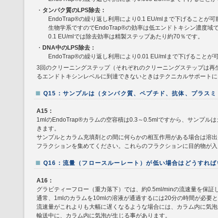
・
タンパク質のLPS除去：
EndoTrap®の繰り返し利用により0.1 EU/mlまで下げることが
生物学系ですのでEndoTrap®の効率は低エンドトキシン濃度域
0.1 EU/mlでは除去効率は精製ステップあたり約70％です。
・
DNA中のLPS除去：
EndoTrap®の繰り返し利用により0.01 EU/mlまで下げること
3回のクリーニングステップ（それぞれのクリーニングステップは再
るエンドトキシンレベルに到達できないときはテクニカルサポートに
Q15：サンプルは（タンパク質、ペプチド、抗体、プラスミ
A15：
1mlのEndoTrap®カラムの空容積は0.3～0.5mlですから、サ
きます。
サンプルとカラム充填剤との間に何らかの相互作用がある場合は溶出
フラクションを集めてください。これらのフラクションに目的物が入
Q16：流量（フロースルーレート）が低い場合はどうすれば
A16：
グラビティーフロー（重力落下）では、約0.5ml/minの流速量を保
通常、1mlのカラムを10mlの溶液が通過するには20分の時間が必要
流速量がこれよりも大幅に遅くなるような場合には、カラム内に気泡
輸送中に、カラム内に気泡が生じる事があります。