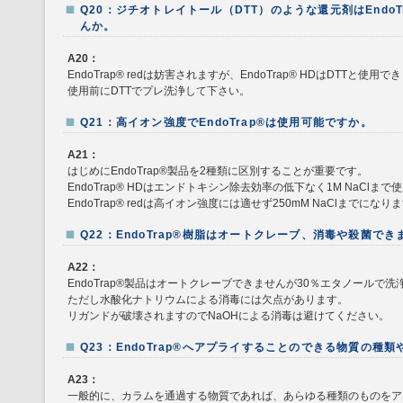
Q20：ジチオトレイトール（DTT）のような還元剤はEndo
んか。
A20：
EndoTrap® redは妨害されますが、EndoTrap® HDはDTTと使用
使用前にDTTでプレ洗浄して下さい。
Q21：高イオン強度でEndoTrap®は使用可能ですか。
A21：
はじめにEndoTrap®製品を2種類に区別することが重要です。
EndoTrap® HDはエンドトキシン除去効率の低下なく1M NaClま
EndoTrap® redは高イオン強度には適せず250mM NaClまでになり
Q22：EndoTrap®樹脂はオートクレーブ、消毒や殺菌でき
A22：
EndoTrap®製品はオートクレーブできませんが30％エタノールで
ただし水酸化ナトリウムによる消毒には欠点があります。
リガンドが破壊されますのでNaOHによる消毒は避けてください。
Q23：EndoTrap®へアプライすることのできる物質の種類
A23：
一般的に、カラムを通過する物質であれば、あらゆる種類のものをア