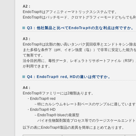
A2：
EndoTrap®はアフィニティーマトリックスシステムです。
EndoTrap®はバッチモード、クロマトグラフィーモードどちらでも
Q3：他社製品と比べてEndoTrap®の主な利点は何ですか。
A3：
EndoTrap®は比類の無い高いタンパク質回収率とエンドトキシン
また多様な条件下（pH、イオン強度（塩））で非常に安定した能力
て無害です。
法令目的用に、毒性データ、レギュラトリサポートファイル（RSF）及びLeaka
が利用できます。
Q4：EndoTrap® red, HDの違いは何ですか。
A4：
EndoTrap®ファミリーには2種類あります。
・EndoTrap® red
－特にカルシウムキレート剤ベースのサンプルに適しています
・EndoTrap® HD
－EndoTrap® blueの発展型
バイオ生物製剤製造プロセス等でのラージスケールエンドトキ
以下の表にEndoTrap®製品の差異を簡単にまとめてあります。