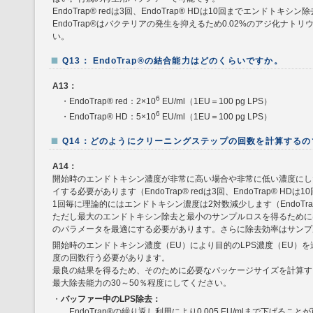
EndoTrap® redは3回、EndoTrap® HDは10回までエンド
EndoTrap®はバクテリアの発生を抑えるため0.02%のアジ化ナ
い。
Q13： EndoTrap®の結合能力はどのくらいですか。
A13：
6
・EndoTrap® red：2×10
EU/ml（1EU＝100 pg LPS）
6
・EndoTrap® HD：5×10
EU/ml（1EU＝100 pg LPS）
Q14：どのようにクリーニングステップの回数を計算するのですか
A14：
開始時のエンドトキシン濃度が非常に高い場合や非常に低い濃度にしたい
イする必要があります（EndoTrap® redは3回、EndoTrap® HDは
1回毎に理論的にはエンドトキシン濃度は2対数減少します（EndoTra
ただし最大のエンドトキシン除去と最小のサンプルロスを得るために
のパラメータを最適にする必要があります。さらに除去効率はサンプ
開始時のエンドトキシン濃度（EU）により目的のLPS濃度（EU）
度の回数行う必要があります。
最良の結果を得るため、そのために必要なパッケージサイズを計算す
最大除去能力の30～50％程度にしてください。
・
バッファー中のLPS除去：
EndoTrap®の繰り返し利用により0.005 EU/mlまで下げること