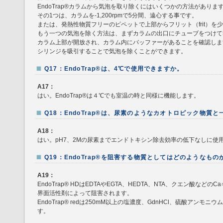
EndoTrap®カラムから気泡を取り除くにはいくつかの方法がありま
その1つは、カラムを‐1,200rpmで5分間、遠心する事です。
または、発熱性物質フリーのピペットで上部からフリット（frit）を
もう一つの気泡を除く方法は、まずカラムの出口にチューブをつけて5
カラム上部が開放され、カラム内にバッファーがあることを確認しま
シリンジを吸引することで気泡を除くことができます。
Q17：EndoTrap®は、4℃で使用できますか。
A17：
はい。EndoTrap®は４℃でも室温の時と同様に機能します。
Q18：EndoTrap®は、尿素のようなカオトロピック物質
A18：
はい。pH7、2Mの尿素までエンドトキシン除去効率の低下なしに使
Q19：EndoTrap®を阻害する物質としてはどのようなも
A19：
EndoTrap® HDはEDTAやEGTA、HEDTA、NTA、クエン酸な
界面活性剤によって阻害されます。
EndoTrap® redは250mM以上の塩濃度、GdnHCl、硫酸アン
す。