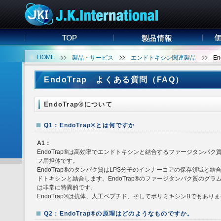
HOME
製品・サービス
エンドトキシン関連製品
E
EndoTrap よくある質問（FAQ）
EndoTrap®について
Q1：EndoTrap®とは何ですか
A1：
EndoTrap®は高効率でエンドトキシンと結合するファージタンパ
フ用担体です。
EndoTrap®のタンパク質はLPS分子のインナーコアの保存領域と
ドトキシンと結合します。EndoTrap®のファージタンパク質のグ
は非常に特異的です。
EndoTrap®は抗体、人工ペプチド、そしてポリミキシンBでもあり
Q2：EndoTrap®の原理はどのようなものですか。