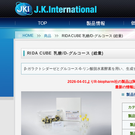
HOME
商品
RIDA CUBE 乳糖/D-グルコース (総量)
RIDA CUBE 乳糖/D-グルコース (総量)
β-ガラクトシダーゼとグルコース-6-リン酸脱水素酵素を用い、生成す
2026-04-01よりR-biopharm
最新の情報は
製品
カ
製
製
製