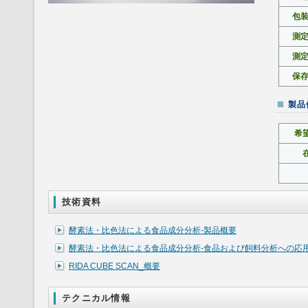
包
測
測
保
製品
希
技術資料
酵素法・比色法による食品成分分析-製品概要
酵素法・比色法による食品成分分析-食品および飼料分析への応
RIDA CUBE SCAN_概要
テクニカル情報