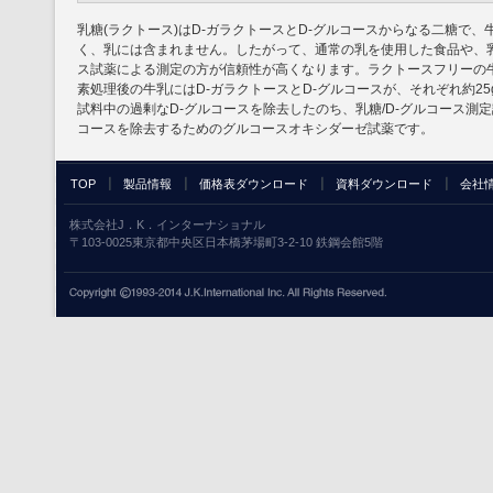
乳糖(ラクトース)はD-ガラクトースとD-グルコースからなる二糖で、
く、乳には含まれません。したがって、通常の乳を使用した食品や、乳
ス試薬による測定の方が信頼性が高くなります。ラクトースフリーの牛
素処理後の牛乳にはD-ガラクトースとD-グルコースが、それぞれ約2
試料中の過剰なD-グルコースを除去したのち、乳糖/D-グルコース測定
コースを除去するためのグルコースオキシダーゼ試薬です。
TOP
製品情報
価格表ダウンロード
資料ダウンロード
会社
株式会社J．K．インターナショナル
〒103-0025東京都中央区日本橋茅場町3-2-10 鉄鋼会館5階