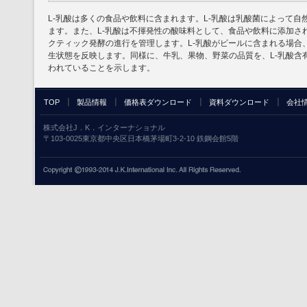
L-乳酸は多くの食品や飲料に含まれます。L-乳酸は乳酸菌によって
ます。また、L-乳酸は不揮発性の酸味料として、食品や飲料に添加さ
クティック発酵の進行を管理します。L-乳酸がビールに含まれる場合
生状態を反映します。同様に、牛乳、果物、野菜の品質を、L-乳酸含
われていることを示します。
TOP
製品情報
価格表ダウンロード
資料ダウンロード
会社
株式会社J．K．インターナショナル
〒103-0025東京都中央区日本橋茅場町3-2-10 鉄鋼会館5階