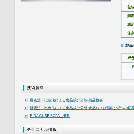
包
測
測
保
製品
希
技術資料
酵素法・比色法による食品成分分析-製品概要
酵素法・比色法による食品成分分析-食品および飼料分析への応
RIDA CUBE SCAN_概要
テクニカル情報