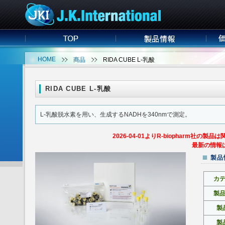
HOME
商品
RIDA CUBE L-乳酸
RIDA CUBE L-乳酸
L-乳酸脱水素を用い、生成するNADHを340nmで測定。
2026-04-01よりR-biopharm
最新の情報は
製品
カ
製
製
製