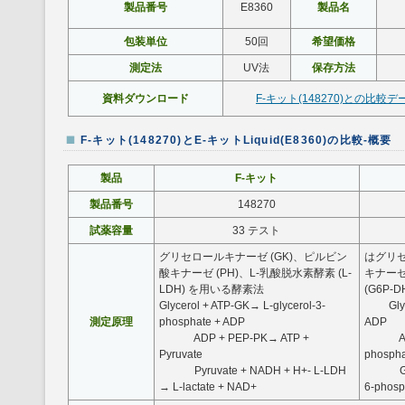
製品番号
E8360
製品名
包装単位
50回
希望価格
測定法
UV法
保存方法
資料ダウンロード
F-キット(148270)との比較デ
F-キット(148270)とE-キットLiquid(E8360)の比較-概要
製品
F-キット
製品番号
148270
試薬容量
33 テスト
グリセロールキナーゼ (GK)、ピルビン
はグリセ
酸キナーゼ (PH)、L-乳酸脱水素酵素 (L-
キナーゼ
LDH) を用いる酵素法
(G6P-
Glycerol + ATP-GK→ L-glycerol-3-
Glycer
測定原理
phosphate + ADP
ADP
ADP + PEP-PK→ ATP +
ADP + 
Pyruvate
phospha
Pyruvate + NADH + H+- L-LDH
Gluco
→ L-lactate + NAD+
6-phosp