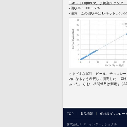
E-キットLiquid マルチ糖類スタンダー
▪ 回収率：100 ± 5 %
▪ 注意：この回収率は E-キットLi
さまざまな試料（ビール、チョコレー
内になるよう希釈して測定した。 両キットにお
あった。 なお、相関係数は測定する
TOP
製品情報
価格表ダウンロー
株式会社J．K．インターナショナル