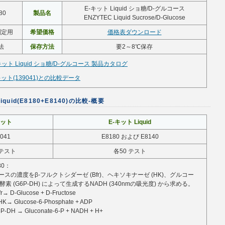
E-キット Liquid ショ糖/D-グルコース
80
製品名
ENZYTEC Liquid Sucrose/D-Glucose
測定用
希望価格
価格表ダウンロード
法
保存方法
要2～8℃保存
キット Liquid ショ糖/D-グルコース 製品カタログ
キット(139041)との比較データ
iquid(E8180+E8140)の比較-概要
キット
E-キット Liquid
041
E8180 および E8140
テスト
各50 テスト
80：
スの濃度をβ-フルクトシダーゼ (Bfr)、ヘキソキナーゼ (HK)、グルコー
酵素 (G6P-DH) によって生成するNADH (340nmの吸光度) から求める。
fr→ D-Glucose + D-Fructose
-HK→ Glucose-6-Phosphate + ADP
6P-DH → Gluconate-6-P + NADH + H+