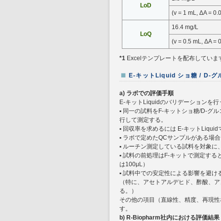
LoD
(v = 1 mL, ΔA = 0.
16.4 mg/L
LoQ
(v = 0.5 mL, ΔA = 
*1
Excelテンプレートを配布していま
E-キットLiquid ショ糖 / D
a) ラボでの評価手順
E-キットLiquidのバリデーション
▪ 同一の試料をF-キットショ糖/D-グルコー
行して測定する。
▪ 回収率を求めるには E-キットLiqui
▪ ラボで定めたQCサンプルがある場
▪ ルーチン測定している試料を対象
▪ 試料の前処理はF-キットで測定す
は100μL）
▪ 試料中での安定性による影響を避
（特に、アセトアルデヒド、酢酸、ア
る。）
その他の項目（直線性、精度、再現性
す。
b) R-Biopharm社内における評価結果