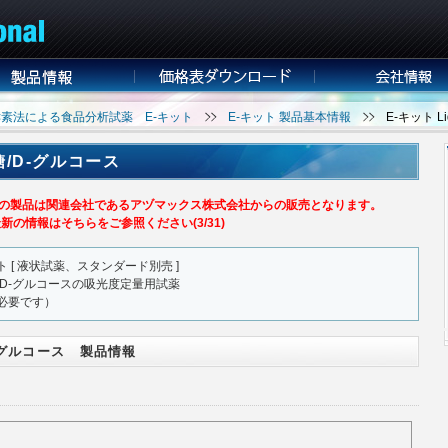
酵素法による食品分析試薬 E-キット
E-キット 製品基本情報
E-キット L
ョ糖/D-グルコース
opharm社の製品は関連会社であるアヅマックス株式会社からの販売となります。
新の情報はそちらをご参照ください(3/31)
[ 液状試薬、スタンダード別売 ]
D-グルコースの吸光度定量用試薬
も必要です）
/D-グルコース 製品情報