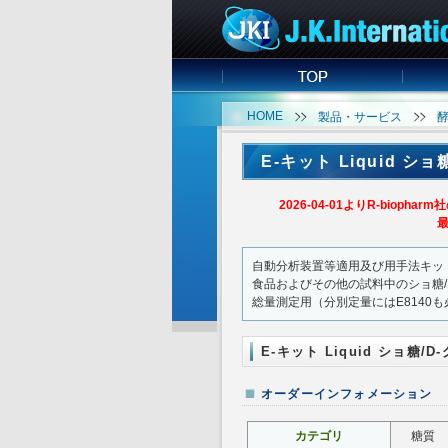
HOME
製品・サービス
E-キット Liquid シ
2026-04-01よりR-bi
最
自動分析装置等適用及び用手法キット 
食品およびその他の試料中のショ糖/
総量測定用（分別定量にはE8140
E-キット Liquid ショ糖
オーダーインフォメーション
カテゴリ
糖質