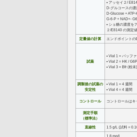
▪ アッセイ２/ E81
D-グルコースの濃度
D-Glucose + ATP
G-6-P + NAD+- G
▪ ショ糖の濃度をア
２/E8140 の測
定量値の計算
エンドポイントの
▪ Vial 1 = バ
試薬
▪ Vial 2 = HK / 
▪ Vial 3 = Bfr (粉末
調製後の試薬の
▪ Vial 1 = 4 週間
安定性
▪ Vial 4 = 4 週間
コントロール
コントロールはキ
測定手順
（標準法）
直線性
1.5 g/L (試料 = 0.
1.8 mg/L