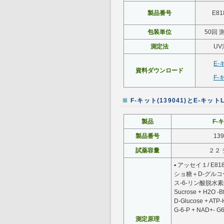
製品番号
E81
包装単位
50回 
測定法
UV
E-
資料ダウンロード
F-
F-キット(139041)とE-キットL
製品
F-
製品番号
139
試薬容量
２２ 
▪ アッセイ１/ E81
ショ糖＋D-グルコー
ス-6-リン酸脱水素
Sucrose + H2O -B
D-Glucose + ATP
G-6-P + NAD+- G
測定原理