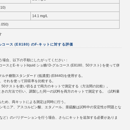
010)
14.1 mg/L
0.050)
す
-グルコース (E8180) のF-キットに対する評価
を行う場合、以下の手順にしたがってください：
スとE-キットliquid ショ糖/ D-グルコース (E8180、50テスト) を使って併
dマルチ糖類スタンダード (低濃度) (E8440)を使用する。
合、それを使って回収率を比較する。
に、50テストを使い切るまで両方のキットで測定する（方法間の比較）。
るときの方法で行い、調製した同一の試料を両方のキットで測定する。（試料量
けるため、両キットによる測定は同時に行う。
ンモニア、アスコルビン酸、エタノール、亜硫酸は試料中の安定性が問題とな
など）のバリデーションを行う場合、さらにキットを追加する必要がありま