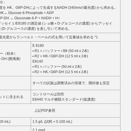
40：
を HK、G6P-DHによって生成するNADH (340nmの吸光度) から求める。
-HK→ Glucose-6-Phosphate + ADP
6P-DH → Gluconate-6-P + NADH + H+
ッセイ１/E8180 の測定値 (ショ糖＋D-グルコースの濃度) からアッセイ
定値 (D-グルコースの濃度) を差し引いて求める。
吸光度からランベルト・ベールの式を用いて定量値を求める *1
E 8180
▪ R1 = バッファー / Bfr (50 ml x 2本)
ッファー（粉末）
▪ R2 = HK / G6P-DH (12.5 ml x 2本)
G6P-DH (懸濁液)
E8140
)
▪ R1 = バッファー (50 ml x 2本)
▪ R2 = HK / G6P-DH (12.5 ml x 2本)
すべての試薬は調整済みの溶液で、開封後も安定
コントロールは別売
ットに含まれる
E8440 マルチ糖類スタンダード(低濃度)
上記PDF参照
100 mL)
1.5 g/L (試料 = 0.100 mL)
2.1 mg/L