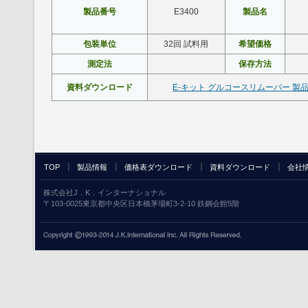
製品番号
E3400
製品名
包装単位
32回 試料用
希望価格
測定法
保存方法
資料ダウンロード
E-キット グルコースリムーバー 製
TOP
製品情報
価格表ダウンロード
資料ダウンロード
会社
株式会社J．K．インターナショナル
〒103-0025東京都中央区日本橋茅場町3-2-10 鉄鋼会館5階